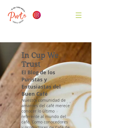
In Cup We
Trust
El Blog de los
Puristas y
Entusiastas del
Buen Café
Nuestra comunidad de
amantes del café merece
conocer lo último
referente al mundo del
café. Como conocedores
y productores de Café de