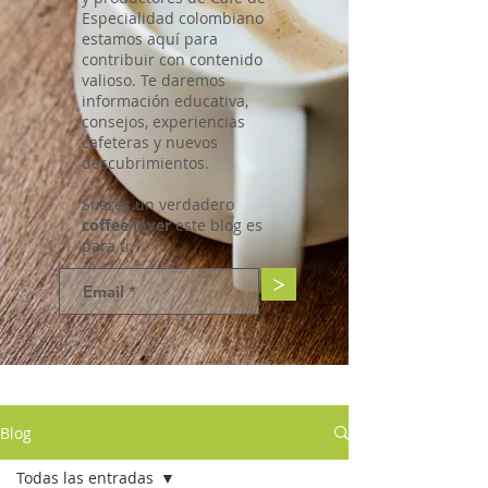
Especialidad colombiano
estamos aquí para
contribuir con contenido
valioso. Te daremos
información educativa,
consejos, experiencias
cafeteras y nuevos
descubrimientos.
Si eres un verdadero
coffee lover
este blog es
para ti.
>
Blog
Todas las entradas