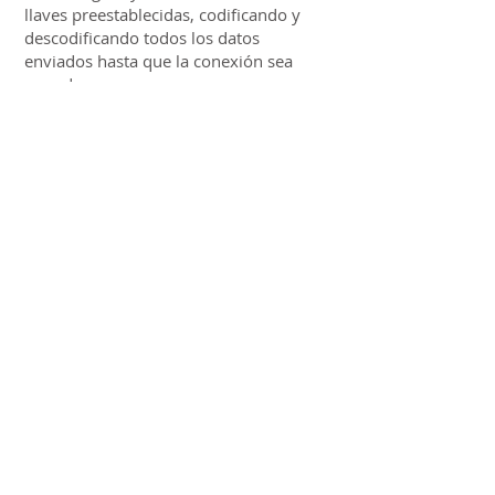
llaves preestablecidas, codificando y
descodificando todos los datos
enviados hasta que la conexión sea
cerrada.
Acciones legales, legislación aplicable y
jurisdicción
Si el usuario desea presentar una
reclamación, deberá contactar
mediante el correo electrónico
avllano@gmail.com
. Asimismo, AVLL
dispone de hojas oficiales de
reclamación a disposición de los
consumidores y usuarios.
AVLL se reserva la facultad de presentar
las acciones civiles o penales que
considere oportunas por la utilización
indebida de su sitio web y contenidos, o
por el incumplimiento de las presentes
condiciones.