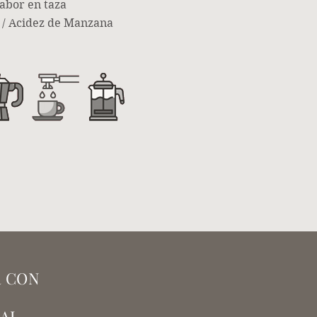
abor en taza
 / Acidez de Manzana
R CON
E
IAL