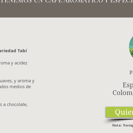
Variedad Tabí
roma y acidez
P
uaves, y aroma y
Esp
rados medios de
Colomb
s a chocolate,
Quier
Nota: Transp