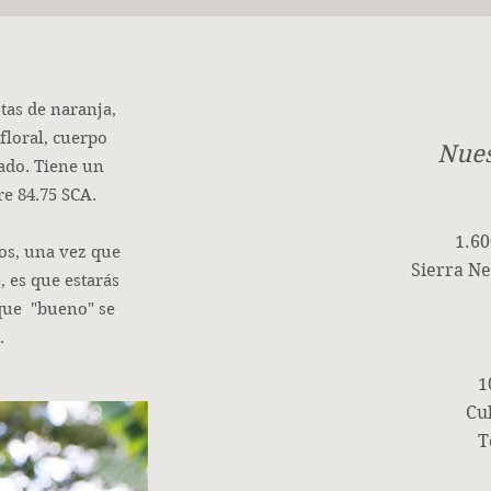
tas de naranja,
floral, cuerpo
Nues
ado. Tiene un
re 84.75 SCA.
1.60
os, una vez que
Sierra N
, es que estarás
que "bueno" se
.
1
Cul
T