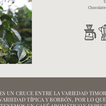
S
Chocolate
 ES UN CRUCE ENTRE LA VARIEDAD TIMO
VARIEDAD TÍPICA Y BORBÓN, POR LO QU
TENEMOS UN CAFÉ AROMÁTICO Y ESPEC