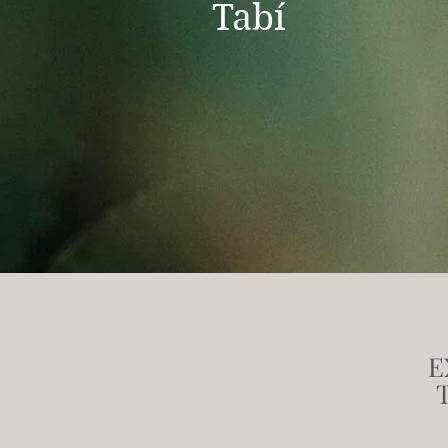
Tabí
E