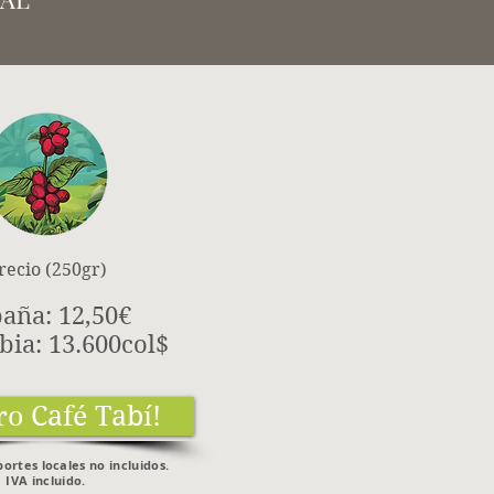
recio (250gr)
aña: 12,50€
ia: 13.600col$
o Café Tabí!
ortes locales no incluidos.
IVA incluido.