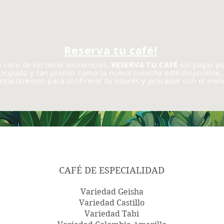
Reserva tu café!
 caso de no tener existencias,
RESERVA TU CAFÉ
sin pagar p
ticipado y tan pronto como la nueva cosecha esté disponible, 
ntactaremos para confirmar tu interés y proceder con el enví
CAFÉ DE ESPECIALIDAD
Variedad Geisha
Variedad Castillo
Variedad Tabi