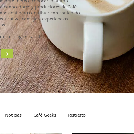
l café merece conocer lo último
mo conocedores y productores de Café
mos aquí para contribuir con contenido
educativa, consejos, experiencias
os.
r
este blog es para ti.
>
Noticias
Café Geeks
Ristretto