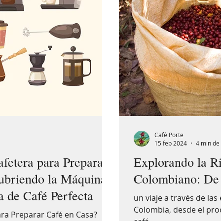
Café Porte
a
15 feb 2024
4 min de 
afetera para Preparar
Explorando la R
ubriendo la Máquina
Colombiano: De l
a de Café Perfecta
un viaje a través de la
Colombia, desde el proc
ara Preparar Café en Casa?