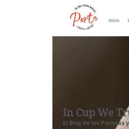
Inicio
In Cup We Tr
El Blog de los Puristas