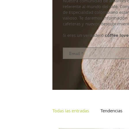
Nuestra comunidad de amantes de
referente al mundo del café. Co
de Especialidad colombiano esta
valioso. Te daremos información 
cafeteras y nuevos descubrimient
Si eres un verdadero
coffee love
Todas las entradas
Tendencias