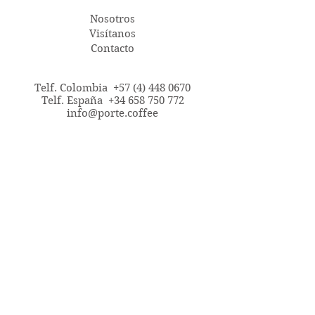
Nosotros
Visítanos
Contacto
Telf. Colombia
+57 (4) 448 0670
Telf. España +34 658 750 772
info@porte.coffee
CAFÉ DE ESPECIALIDAD
Variedad Geisha
Variedad Castillo
Variedad Tabi
Variedad Colombia Amarillo
Variedad Maragogype
Grano Verde
Nuestros Procesos y Envases Eco-
Friendly