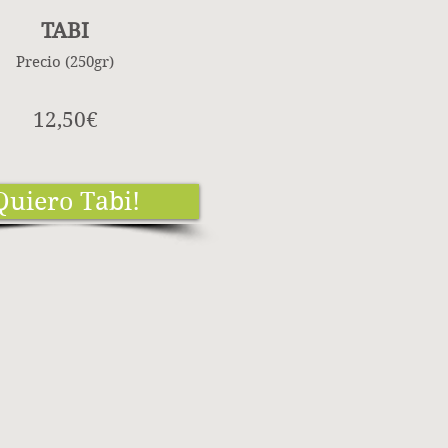
TABI
Precio (250gr)
12,50€
Quiero Tabi!