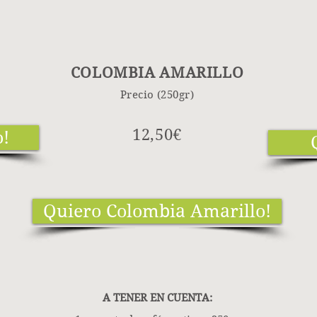
COLOMBIA AMARILLO
Precio (250gr)
12,50€
o!
Quiero Colombia Amarillo!
A TENER EN CUENTA: