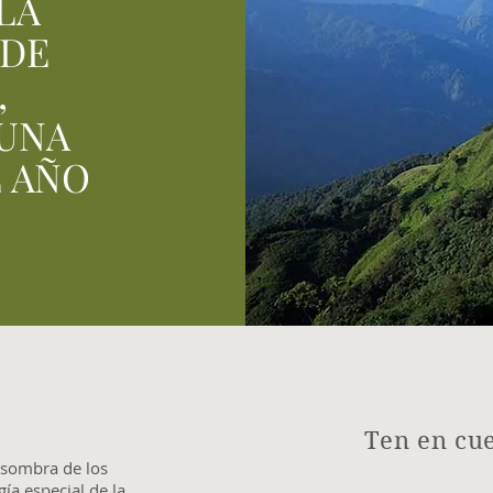
LA
 DE
,
UNA
 AÑO
Ten en cu
a sombra de los
gía especial de la