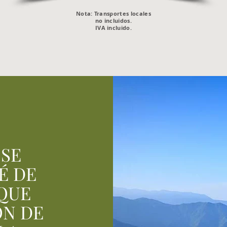
Nota: Transportes locales
no incluidos.
IVA incluido.
 SE
É DE
 QUE
ÓN DE