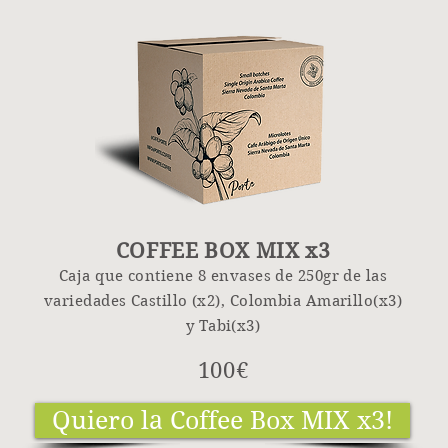
100€
Quiero la Coffee Box!
COFFEE BOX MIX x3
Caja que contiene 8 envases de 250g
r de las
variedades Castillo (x2), Colombia Amarillo(x3)
y Tabi(x3)
1
00€
Quiero la Coffee Box MIX x3!