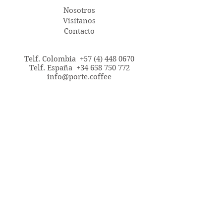
Nosotros
Visítanos
Contacto
Telf. Colombia
+57 (4) 448 0670
Telf. España +34 658 750 772
info@porte.coffee
CAFÉ DE ESPECIALIDAD
Variedad Geisha
Variedad Castillo
Variedad Tabi
Variedad Colombia Amarillo
Variedad Maragogype
Grano Verde
Nuestros Procesos y Envases Eco-
Friendly