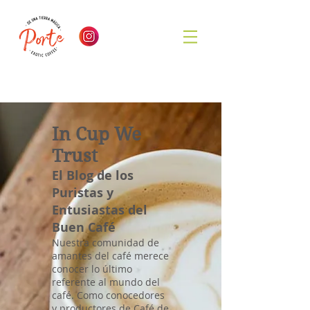
In Cup We
Trust
El Blog de los
Puristas y
Entusiastas del
Buen Café
Nuestra comunidad de
amantes del café merece
conocer lo último
referente al mundo del
café. Como conocedores
y productores de Café de