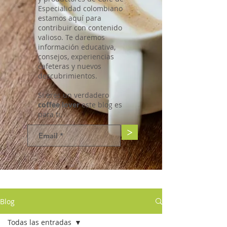
Especialidad colombiano
estamos aquí para
contribuir con contenido
valioso. Te daremos
información educativa,
consejos, experiencias
cafeteras y nuevos
descubrimientos.
Si eres un verdadero
coffee lover
este blog es
para ti.
>
Blog
Todas las entradas