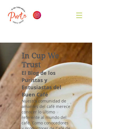
In Cup We
Trust
El Blog de los
Puristas y
Entusiastas del
Buen Café
Nuestra comunidad de
amantes del café merece
conocer lo último
referente al mundo del
café. Como conocedores
y productores de Café de