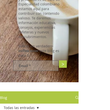
Especialidad colombiano
estamos aquí para
contribuir con contenido
valioso. Te daremos
información educativa,
consejos, experiencias
cafeteras y nuevos
descubrimientos.
Si eres un verdadero
coffee lover
este blog es
para ti.
>
Blog
Todas las entradas