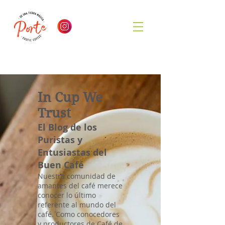
In Cup We
Trust
El Blog de los
Puristas y
Entusiastas del
Buen Café
Nuestra comunidad de
amantes del café merece
conocer lo último
referente al mundo del
café. Como conocedores
y productores de Café de