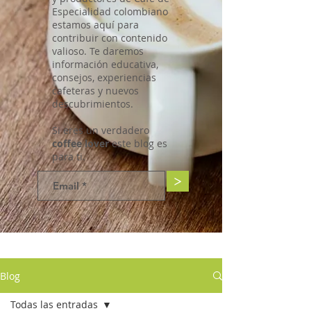
Especialidad colombiano
estamos aquí para
contribuir con contenido
valioso. Te daremos
información educativa,
consejos, experiencias
cafeteras y nuevos
descubrimientos.
Si eres un verdadero
coffee lover
este blog es
para ti.
>
Blog
Todas las entradas