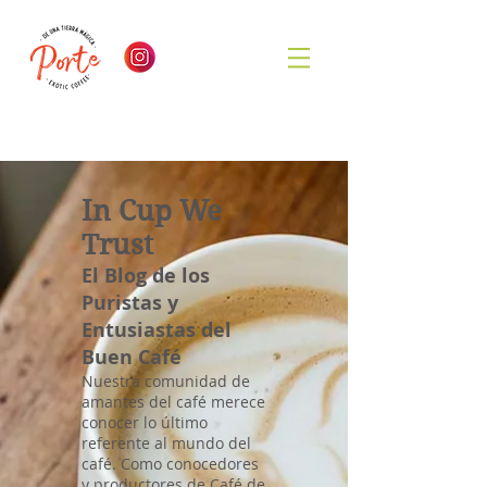
In Cup We
Trust
El Blog de los
Puristas y
Entusiastas del
Buen Café
Nuestra comunidad de
amantes del café merece
conocer lo último
referente al mundo del
café. Como conocedores
y productores de Café de