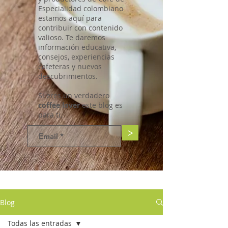
Especialidad colombiano
estamos aquí para
contribuir con contenido
valioso. Te daremos
información educativa,
consejos, experiencias
cafeteras y nuevos
descubrimientos.
Si eres un verdadero
coffee lover
este blog es
para ti.
>
Blog
Todas las entradas