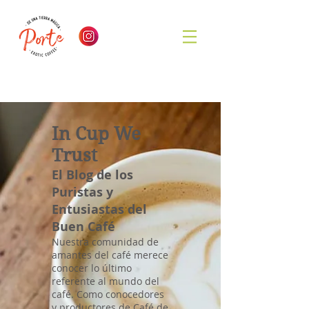
In Cup We
Trust
El Blog de los
Puristas y
Entusiastas del
Buen Café
Nuestra comunidad de
amantes del café merece
conocer lo último
referente al mundo del
café. Como conocedores
y productores de Café de