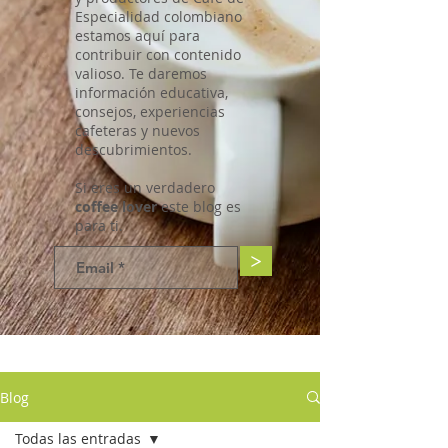
Especialidad colombiano
estamos aquí para
contribuir con contenido
valioso. Te daremos
información educativa,
consejos, experiencias
cafeteras y nuevos
descubrimientos.
Si eres un verdadero
coffee lover
este blog es
para ti.
>
Blog
Todas las entradas