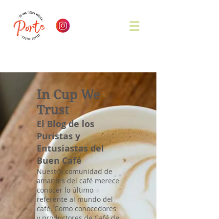
In Cup We
Trust
El Blog de los
Puristas y
Entusiastas del
Buen Café
Nuestra comunidad de
amantes del café merece
conocer lo último
referente al mundo del
café. Como conocedores
y productores de Café de