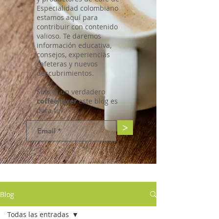
Especialidad colombiano
estamos aquí para
contribuir con contenido
valioso. Te daremos
información educativa,
consejos, experiencias
cafeteras y nuevos
descubrimientos.
Si eres un verdadero
coffee lover
este blog es
para ti.
>
Blog
Todas las entradas