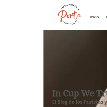
Inicio
In Cup We Tr
El Blog de los Puristas