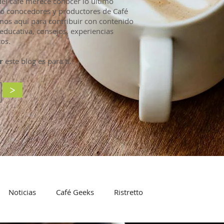
l café merece conocer lo último
mo conocedores y productores de Café
mos aquí para contribuir con contenido
educativa, consejos, experiencias
os.
r
este blog es para ti.
>
Noticias
Café Geeks
Ristretto