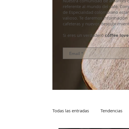
Nuestra comunidad de amantes de
referente al mundo del café. Co
de Especialidad colombiano esta
valioso. Te daremos información 
cafeteras y nuevos descubrimient
Si eres un verdadero
coffee love
Todas las entradas
Tendencias