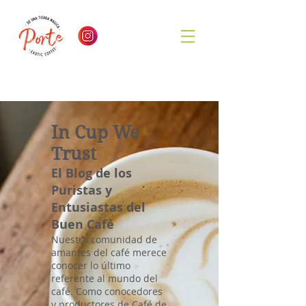
In Cup We
Trust
El Blog de los
Puristas y
Entusiastas del
Buen Café
Nuestra comunidad de
amantes del café merece
conocer lo último
referente al mundo del
café. Como conocedores
y productores de Café de