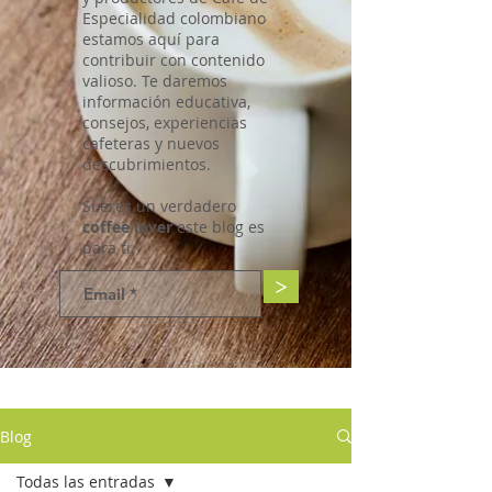
Especialidad colombiano
estamos aquí para
contribuir con contenido
valioso. Te daremos
información educativa,
consejos, experiencias
cafeteras y nuevos
descubrimientos.
Si eres un verdadero
coffee lover
este blog es
para ti.
>
Blog
Todas las entradas