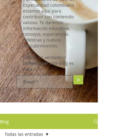
Especialidad colombiano
estamos aquí para
contribuir con contenido
valioso. Te daremos
información educativa,
consejos, experiencias
cafeteras y nuevos
descubrimientos.
Si eres un verdadero
coffee lover
este blog es
para ti.
>
Blog
Todas las entradas