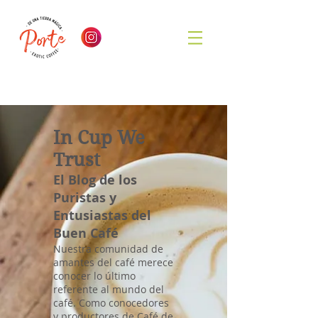
In Cup We
Trust
El Blog de los
Puristas y
Entusiastas del
Buen Café
Nuestra comunidad de
amantes del café merece
conocer lo último
referente al mundo del
café. Como conocedores
y productores de Café de