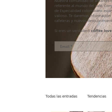
Nuestra comunidad de amantes de
referente al mundo del café. Co
de Especialidad colombiano esta
valioso. Te daremos información 
cafeteras y nuevos descubrimient
Si eres un verdadero
coffee love
Todas las entradas
Tendencias