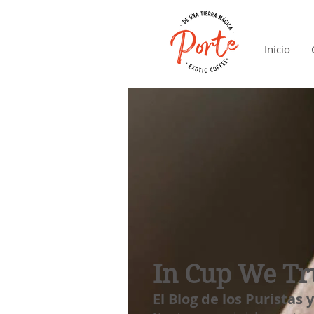
Inicio
In Cup We Tr
El Blog de los Puristas