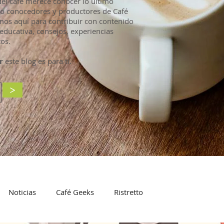
l café merece conocer lo último
mo conocedores y productores de Café
mos aquí para contribuir con contenido
educativa, consejos, experiencias
os.
r
este blog es para ti.
>
Noticias
Café Geeks
Ristretto