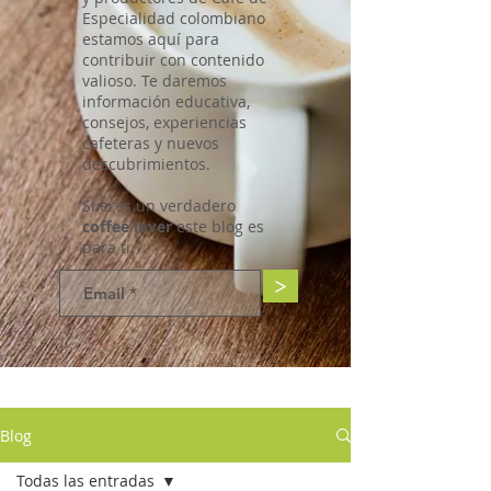
Especialidad colombiano
estamos aquí para
contribuir con contenido
valioso. Te daremos
información educativa,
consejos, experiencias
cafeteras y nuevos
descubrimientos.
Si eres un verdadero
coffee lover
este blog es
para ti.
>
Blog
Todas las entradas