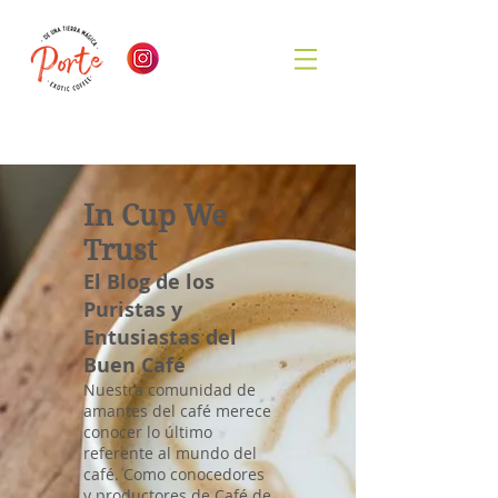
In Cup We
Trust
El Blog de los
Puristas y
Entusiastas del
Buen Café
Nuestra comunidad de
amantes del café merece
conocer lo último
referente al mundo del
café. Como conocedores
y productores de Café de