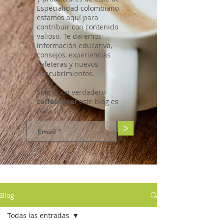
Especialidad colombiano
estamos aquí para
contribuir con contenido
valioso. Te daremos
información educativa,
consejos, experiencias
cafeteras y nuevos
descubrimientos.
Si eres un verdadero
coffee lover
este blog es
para ti.
>
Blog
Todas las entradas