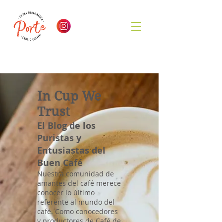
In Cup We
Trust
El Blog de los
Puristas y
Entusiastas del
Buen Café
Nuestra comunidad de
amantes del café merece
conocer lo último
referente al mundo del
café. Como conocedores
y productores de Café de