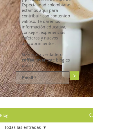
Especialidad colombiano
estamos aquí para
contribuir con contenido
valioso. Te daremos
información educativa,
consejos, experiencias
cafeteras y nuevos
descubrimientos.
Si eres un verdadero
coffee lover
este blog es
para ti.
>
Blog
Todas las entradas