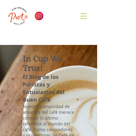
In Cup We
Trust
El Blog de los
Puristas y
Entusiastas del
Buen Café
Nuestra comunidad de
amantes del café merece
conocer lo último
referente al mundo del
café. Como conocedores
y productores de Café de