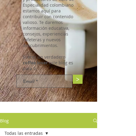
Especialidad colombiano
estamos aquí para
contribuir con contenido
valioso. Te daremos
información educativa,
consejos, experiencias
cafeteras y nuevos
descubrimientos.
Si eres un verdadero
coffee lover
este blog es
para ti.
>
Blog
Todas las entradas