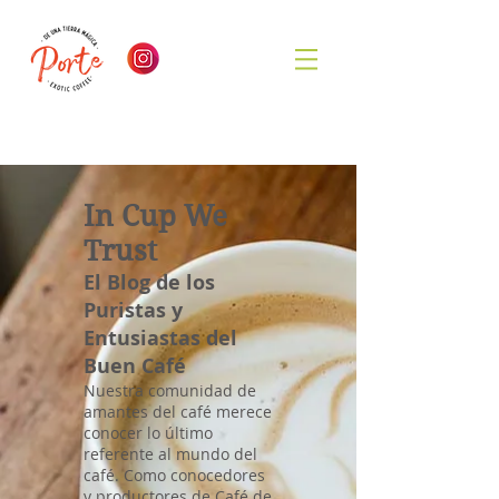
In Cup We
Trust
El Blog de los
Puristas y
Entusiastas del
Buen Café
Nuestra comunidad de
amantes del café merece
conocer lo último
referente al mundo del
café. Como conocedores
y productores de Café de