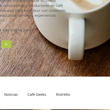
l café merece conocer lo último
mo conocedores y productores de Café
mos aquí para contribuir con contenido
educativa, consejos, experiencias
os.
r
este blog es para ti.
>
Noticias
Café Geeks
Ristretto