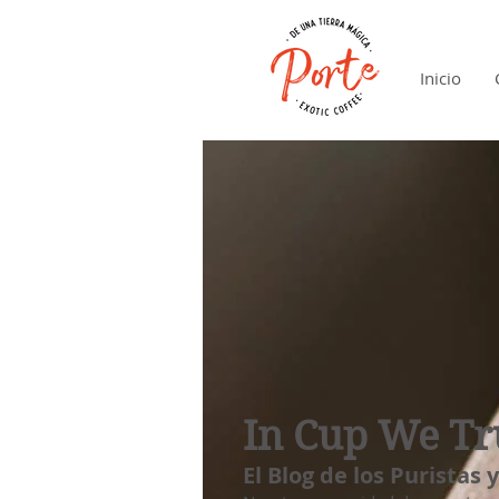
Inicio
In Cup We Tr
El Blog de los Puristas