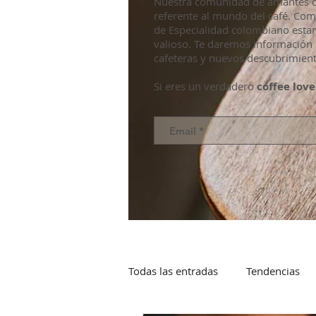
Nuestra comunidad de amantes de
referente al mundo del café. Co
de Especialidad colombiano esta
valioso. Te daremos información 
cafeteras y nuevos descubrimient
Si eres un verdadero
coffee love
Todas las entradas
Tendencias