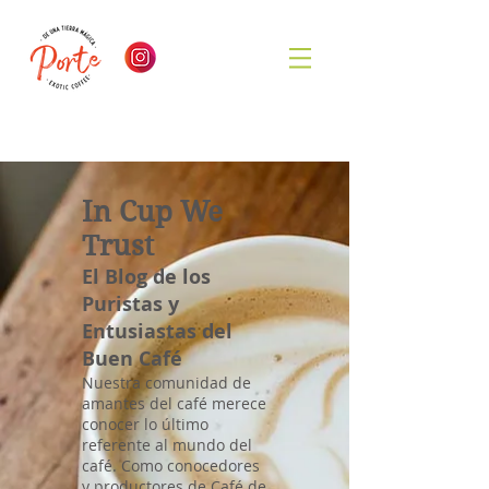
In Cup We
Trust
El Blog de los
Puristas y
Entusiastas del
Buen Café
Nuestra comunidad de
amantes del café merece
conocer lo último
referente al mundo del
café. Como conocedores
y productores de Café de