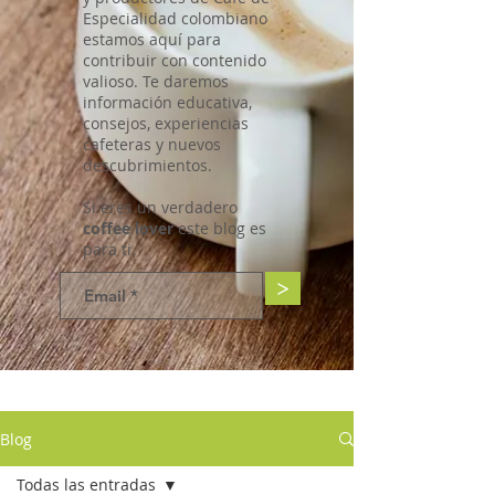
Especialidad colombiano
estamos aquí para
contribuir con contenido
valioso. Te daremos
información educativa,
consejos, experiencias
cafeteras y nuevos
descubrimientos.
Si eres un verdadero
coffee lover
este blog es
para ti.
>
Blog
Todas las entradas