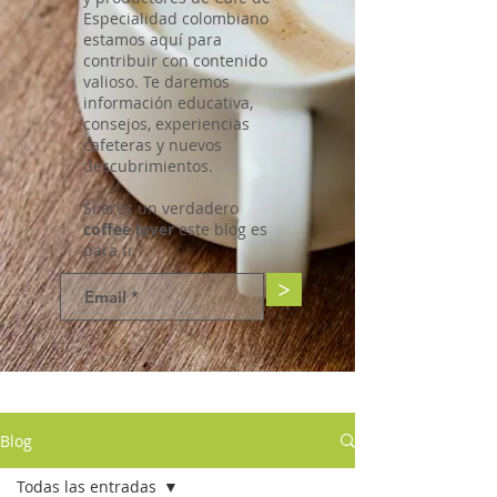
Especialidad colombiano
estamos aquí para
contribuir con contenido
valioso. Te daremos
información educativa,
consejos, experiencias
cafeteras y nuevos
descubrimientos.
Si eres un verdadero
coffee lover
este blog es
para ti.
>
Blog
Todas las entradas