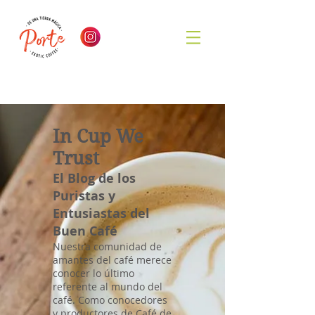
In Cup We
Trust
El Blog de los
Puristas y
Entusiastas del
Buen Café
Nuestra comunidad de
amantes del café merece
conocer lo último
referente al mundo del
café. Como conocedores
y productores de Café de