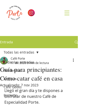
Entrada
Todas las entradas
Café Porte
Todas las entradas
17 dic 2020
3 min de lectura
Guía para principiantes:
Tendencias
Cómo catar café en casa
Noticias
Actualizado:
7 nov 2023
Café Geeks
Llegó el gran día y te dispones a 
Ristretto
disfrutar de nuestro Café de 
Especialidad Porte.