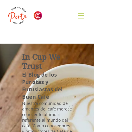
In Cup We
Trust
El Blog de los
Puristas y
Entusiastas del
Buen Café
Nuestra comunidad de
amantes del café merece
conocer lo último
referente al mundo del
café. Como conocedores
y productores de Café de