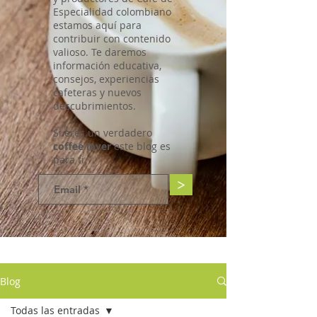
Especialidad colombiano
estamos aquí para
contribuir con contenido
valioso. Te daremos
información educativa,
consejos, experiencias
cafeteras y nuevos
descubrimientos.
Si eres un verdadero
coffee lover
este blog es
para ti.
>
Blog
Todas las entradas