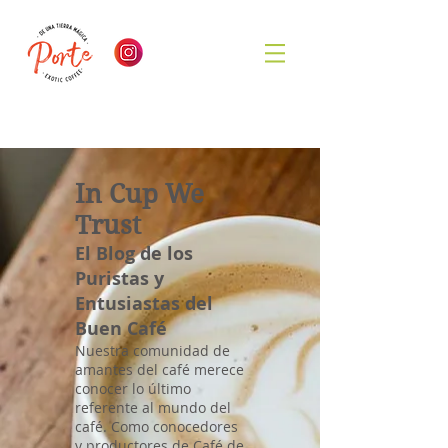
In Cup We
Trust
El Blog de los
Puristas y
Entusiastas del
Buen Café
Nuestra comunidad de
amantes del café merece
conocer lo último
referente al mundo del
café. Como conocedores
y productores de Café de