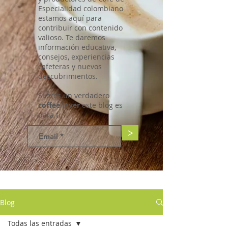
Especialidad colombiano
estamos aquí para
contribuir con contenido
valioso. Te daremos
información educativa,
consejos, experiencias
cafeteras y nuevos
descubrimientos.
Si eres un verdadero
coffee lover
este blog es
para ti.
>
Blog
Todas las entradas