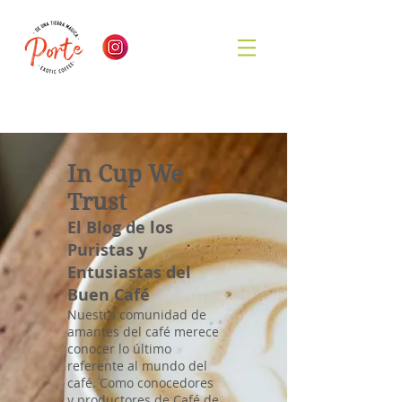
In Cup We
Trust
El Blog de los
Puristas y
Entusiastas del
Buen Café
Nuestra comunidad de
amantes del café merece
conocer lo último
referente al mundo del
café. Como conocedores
y productores de Café de