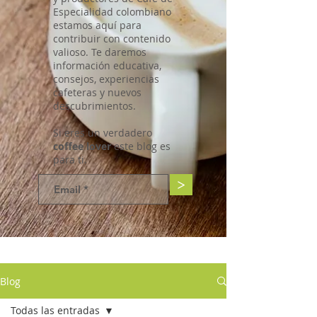
Especialidad colombiano
estamos aquí para
contribuir con contenido
valioso. Te daremos
información educativa,
consejos, experiencias
cafeteras y nuevos
descubrimientos.
Si eres un verdadero
coffee lover
este blog es
para ti.
>
Blog
Todas las entradas