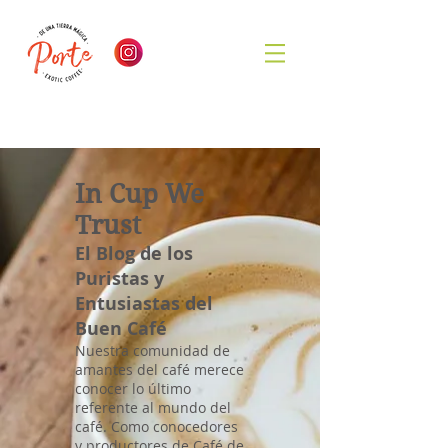
In Cup We
Trust
El Blog de los
Puristas y
Entusiastas del
Buen Café
Nuestra comunidad de
amantes del café merece
conocer lo último
referente al mundo del
café. Como conocedores
y productores de Café de