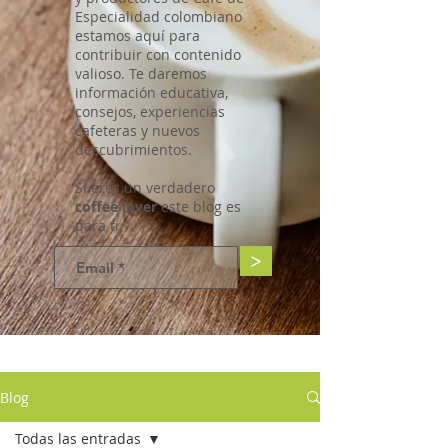
Especialidad colombiano
estamos aquí para
contribuir con contenido
valioso. Te daremos
información educativa,
consejos, experiencias
cafeteras y nuevos
descubrimientos.
Si eres un verdadero
coffee lover
este blog es
para ti.
>
Blog
Todas las entradas