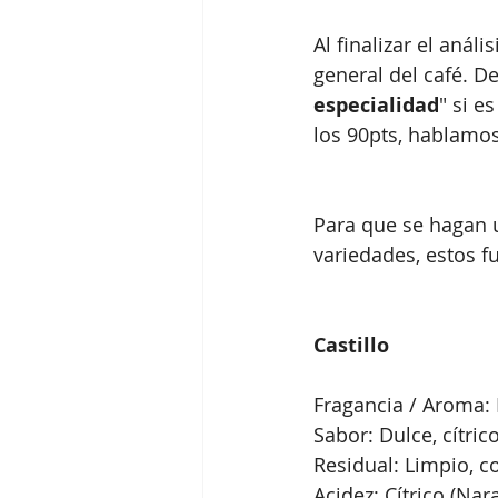
Al finalizar el anál
general del café. D
especialidad
" si e
los 90pts, hablamos
Para que se hagan u
variedades, estos f
Castillo
Fragancia / Aroma: 
Sabor: Dulce, cítric
Residual: Limpio, co
Acidez: Cítrico (Nar