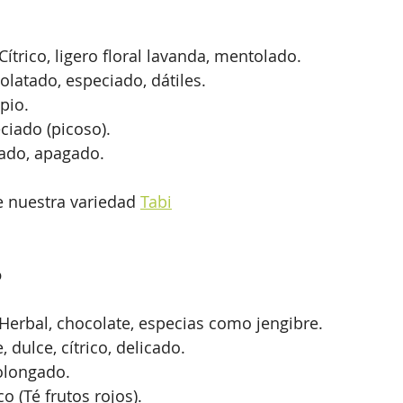
ítrico, ligero floral lavanda, mentolado.
olatado, especiado, dátiles.
pio.
eciado (picoso).
uado, apagado.
 nuestra variedad 
Tabi
o
Herbal, chocolate, especias como jengibre.
 dulce, cítrico, delicado.
olongado.
co (Té frutos rojos).