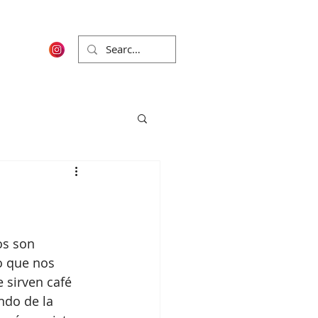
os son 
o que nos 
 sirven café 
ndo de la 