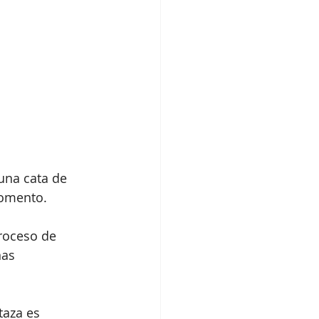
 una cata de 
momento.
roceso de 
as 
taza es 