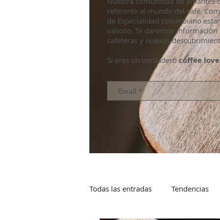
Nuestra comunidad de amantes de
referente al mundo del café. Co
de Especialidad colombiano esta
valioso. Te daremos información 
cafeteras y nuevos descubrimient
Si eres un verdadero
coffee love
Todas las entradas
Tendencias