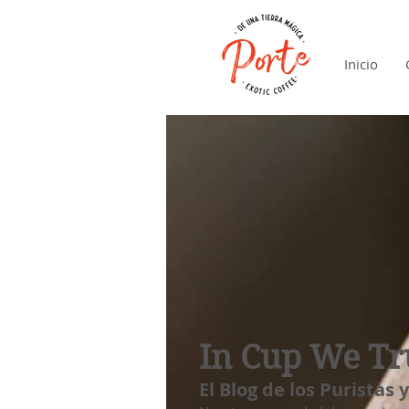
Inicio
In Cup We Tr
El Blog de los Puristas