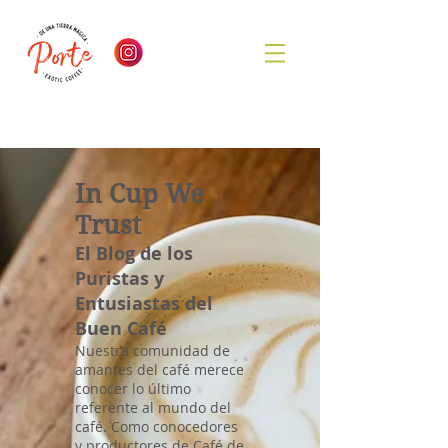
In Cup We
Trust
El Blog de los
Puristas y
Entusiastas del
Buen Café
Nuestra comunidad de
amantes del café merece
conocer lo último
referente al mundo del
café. Como conocedores
y productores de Café de