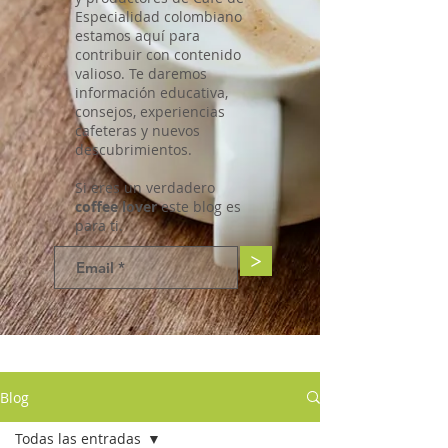
Especialidad colombiano
estamos aquí para
contribuir con contenido
valioso. Te daremos
información educativa,
consejos, experiencias
cafeteras y nuevos
descubrimientos.
Si eres un verdadero
coffee lover
este blog es
para ti.
>
Blog
Todas las entradas