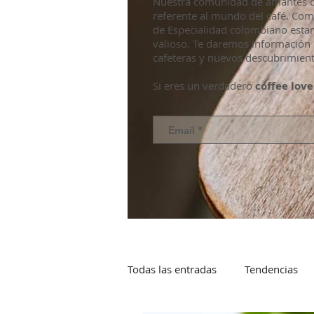
Nuestra comunidad de amantes de
referente al mundo del café. Co
de Especialidad colombiano esta
valioso. Te daremos información 
cafeteras y nuevos descubrimient
Si eres un verdadero
coffee love
Todas las entradas
Tendencias