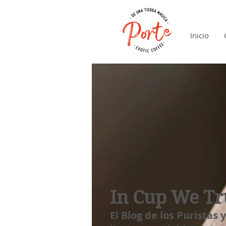
Inicio
In Cup We Tr
El Blog de los Puristas