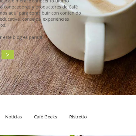
l café merece conocer lo último
mo conocedores y productores de Café
mos aquí para contribuir con contenido
educativa, consejos, experiencias
os.
r
este blog es para ti.
>
Noticias
Café Geeks
Ristretto