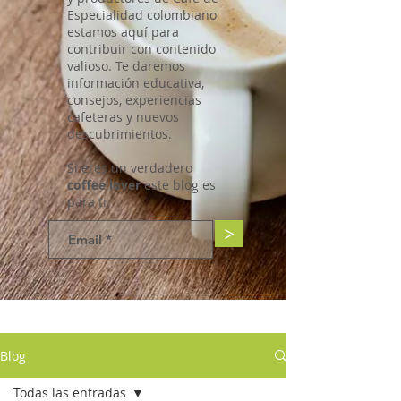
Especialidad colombiano
estamos aquí para
contribuir con contenido
valioso. Te daremos
información educativa,
consejos, experiencias
cafeteras y nuevos
descubrimientos.
Si eres un verdadero
coffee lover
este blog es
para ti.
>
Blog
Todas las entradas