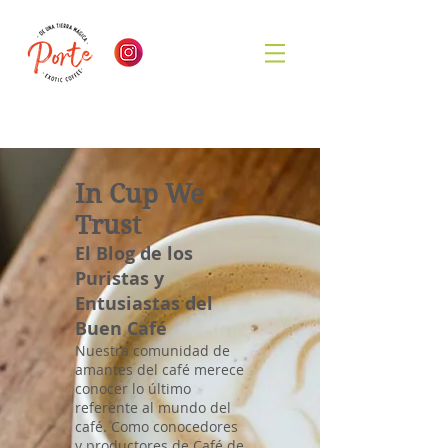
In Cup We
Trust
El Blog de los
Puristas y
Entusiastas del
Buen Café
Nuestra comunidad de
amantes del café merece
conocer lo último
referente al mundo del
café. Como conocedores
y productores de Café de