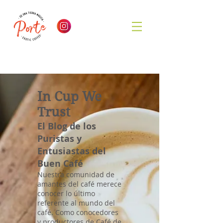
In Cup We
Trust
El Blog de los
Puristas y
Entusiastas del
Buen Café
Nuestra comunidad de
amantes del café merece
conocer lo último
referente al mundo del
café. Como conocedores
y productores de Café de