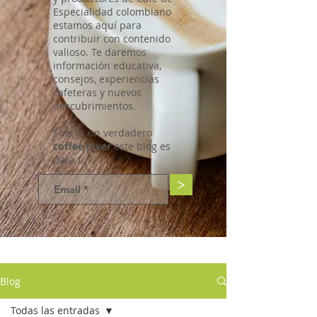
Especialidad colombiano
estamos aquí para
contribuir con contenido
valioso. Te daremos
información educativa,
consejos, experiencias
cafeteras y nuevos
descubrimientos.
Si eres un verdadero
coffee lover
este blog es
para ti.
>
Blog
Todas las entradas