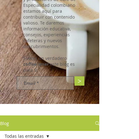
Especialidad colombiano
estamos aquí para
contribuir con contenido
valioso. Te daremos
información educativa,
consejos, experiencias
cafeteras y nuevos
descubrimientos.
Si eres un verdadero
coffee lover
este blog es
para ti.
>
Blog
Todas las entradas