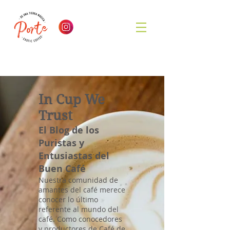
In Cup We
Trust
El Blog de los
Puristas y
Entusiastas del
Buen Café
Nuestra comunidad de
amantes del café merece
conocer lo último
referente al mundo del
café. Como conocedores
y productores de Café de