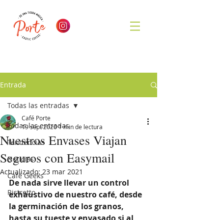
Entrada
Todas las entradas
Café Porte
Todas las entradas
19 sept 2020
1 min de lectura
Nuestros Envases Viajan
Tendencias
Seguros con Easymail
Noticias
Actualizado:
23 mar 2021
Café Geeks
De nada sirve llevar un control 
Ristretto
exhaustivo de nuestro café, desde 
la germinación de los granos, 
hasta su tueste y envasado si al 