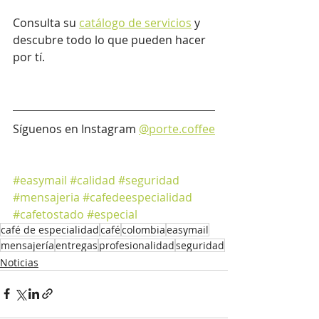
Consulta su 
catálogo de servicios
 y 
descubre todo lo que pueden hacer 
por tí.
Síguenos en Instagram 
@porte.coffee
#easymail
#calidad
#seguridad
#mensajeria
#cafedeespecialidad
#cafetostado
#especial
café de especialidad
café
colombia
easymail
mensajería
entregas
profesionalidad
seguridad
Noticias