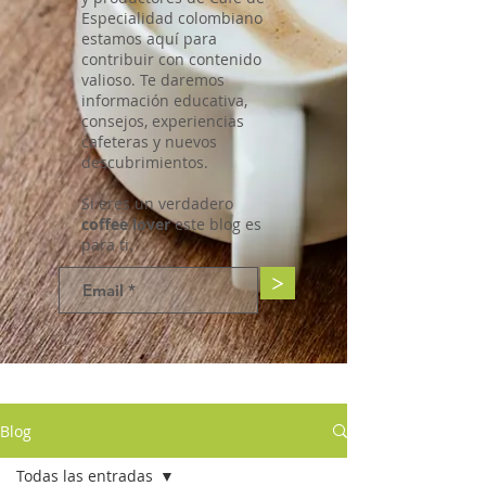
Especialidad colombiano
estamos aquí para
contribuir con contenido
valioso. Te daremos
información educativa,
consejos, experiencias
cafeteras y nuevos
descubrimientos.
Si eres un verdadero
coffee lover
este blog es
para ti.
>
Blog
Todas las entradas