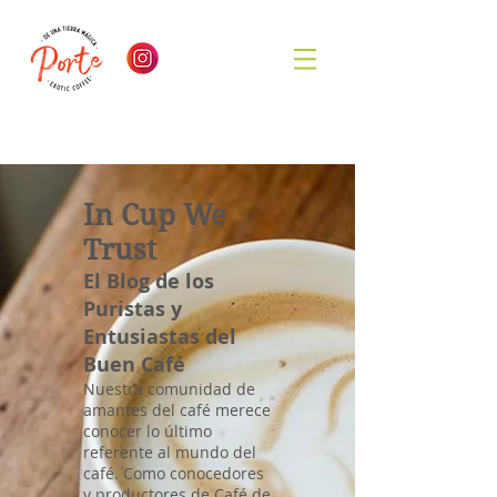
In Cup We
Trust
El Blog de los
Puristas y
Entusiastas del
Buen Café
Nuestra comunidad de
amantes del café merece
conocer lo último
referente al mundo del
café. Como conocedores
y productores de Café de