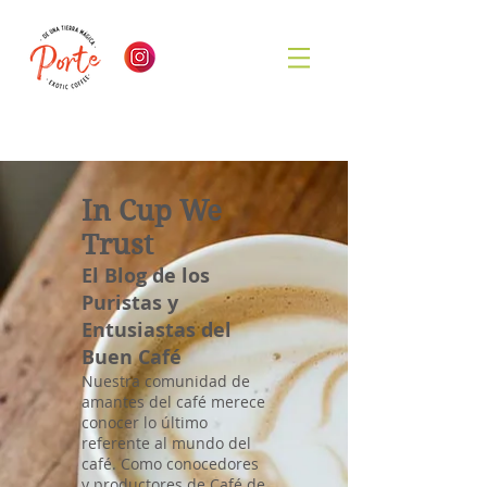
In Cup We
Trust
El Blog de los
Puristas y
Entusiastas del
Buen Café
Nuestra comunidad de
amantes del café merece
conocer lo último
referente al mundo del
café. Como conocedores
y productores de Café de