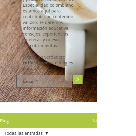
Especialidad colombiano
estamos aquí para
contribuir con contenido
valioso. Te daremos
información educativa,
consejos, experiencias
cafeteras y nuevos
descubrimientos.
Si eres un verdadero
coffee lover
este blog es
para ti.
>
Blog
Todas las entradas