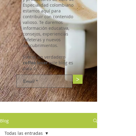
Especialidad colombiano
estamos aquí para
contribuir con contenido
valioso. Te daremos
información educativa,
consejos, experiencias
cafeteras y nuevos
descubrimientos.
Si eres un verdadero
coffee lover
este blog es
para ti.
>
Blog
Todas las entradas