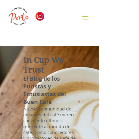
In Cup We
Trust
El Blog de los
Puristas y
Entusiastas del
Buen Café
Nuestra comunidad de
amantes del café merece
conocer lo último
referente al mundo del
café. Como conocedores
y productores de Café de