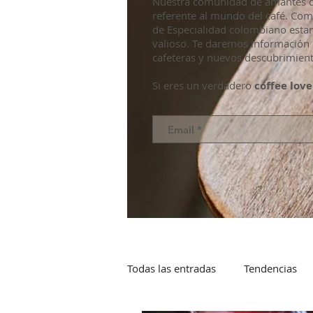
Nuestra comunidad de amantes de
referente al mundo del café. Co
de Especialidad colombiano esta
valioso. Te daremos información 
cafeteras y nuevos descubrimient
Si eres un verdadero
coffee love
Todas las entradas
Tendencias