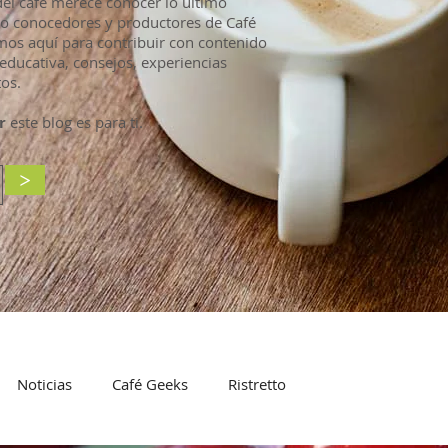
l café merece conocer lo último
mo conocedores y productores de Café
mos aquí para contribuir con contenido
educativa, consejos, experiencias
os.
r
este blog es para ti.
>
Noticias
Café Geeks
Ristretto