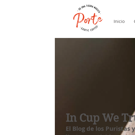
Inicio
In Cup We Tr
El Blog de los Puristas