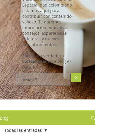
Especialidad colombiano
estamos aquí para
contribuir con contenido
valioso. Te daremos
información educativa,
consejos, experiencias
cafeteras y nuevos
descubrimientos.
Si eres un verdadero
coffee lover
este blog es
para ti.
>
Blog
Todas las entradas