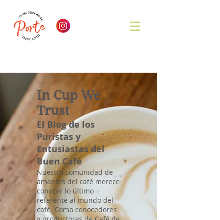
In Cup We
Trust
El Blog de los
Puristas y
Entusiastas del
Buen Café
Nuestra comunidad de
amantes del café merece
conocer lo último
referente al mundo del
café. Como conocedores
y productores de Café de