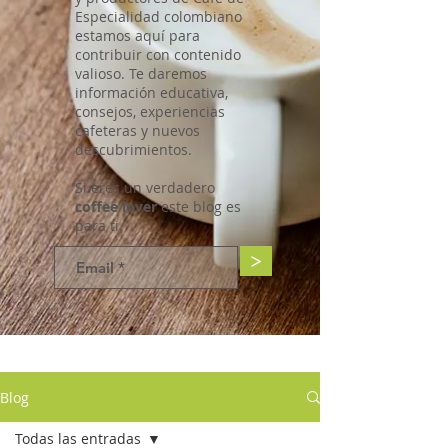
Especialidad colombiano
estamos aquí para
contribuir con contenido
valioso. Te daremos
información educativa,
consejos, experiencias
cafeteras y nuevos
descubrimientos.
Si eres un verdadero
coffee lover
este blog es
para ti.
>
Blog
Todas las entradas