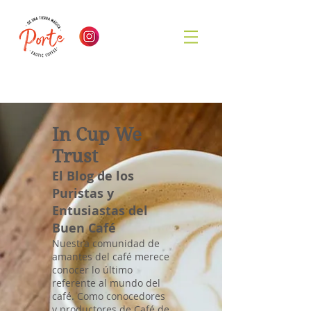
In Cup We
Trust
El Blog de los
Puristas y
Entusiastas del
Buen Café
Nuestra comunidad de
amantes del café merece
conocer lo último
referente al mundo del
café. Como conocedores
y productores de Café de