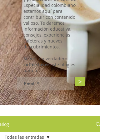
Especialidad colombiano
estamos aquí para
contribuir con contenido
valioso. Te daremos
información educativa,
consejos, experiencias
cafeteras y nuevos
descubrimientos.
Si eres un verdadero
coffee lover
este blog es
para ti.
>
Blog
Todas las entradas