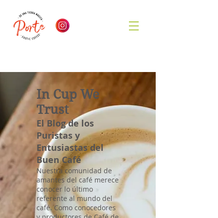
In Cup We
Trust
El Blog de los
Puristas y
Entusiastas del
Buen Café
Nuestra comunidad de
amantes del café merece
conocer lo último
referente al mundo del
café. Como conocedores
y productores de Café de