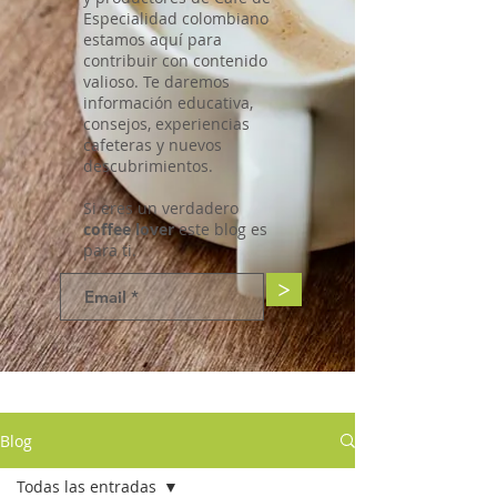
Especialidad colombiano
estamos aquí para
contribuir con contenido
valioso. Te daremos
información educativa,
consejos, experiencias
cafeteras y nuevos
descubrimientos.
Si eres un verdadero
coffee lover
este blog es
para ti.
>
Blog
Todas las entradas