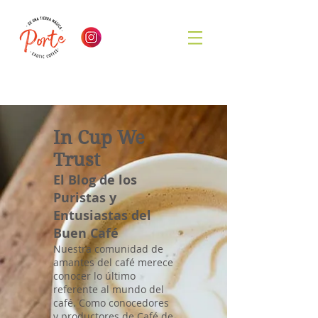
In Cup We
Trust
El Blog de los
Puristas y
Entusiastas del
Buen Café
Nuestra comunidad de
amantes del café merece
conocer lo último
referente al mundo del
café. Como conocedores
y productores de Café de