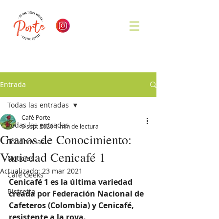
Entrada
Todas las entradas
Café Porte
Todas las entradas
9 sept 2020
1 min de lectura
Granos de Conocimiento:
Tendencias
Variedad Cenicafé 1
Noticias
Actualizado:
23 mar 2021
Café Geeks
Cenicafé 1 es la última variedad 
Ristretto
creada por Federación Nacional de 
Cafeteros (Colombia) y Cenicafé, 
resistente a la roya.