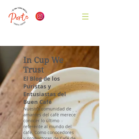
In Cup We
Trust
El Blog de los
Puristas y
Entusiastas del
Buen Café
Nuestra comunidad de
amantes del café merece
conocer lo último
referente al mundo del
café. Como conocedores
y productores de Café de