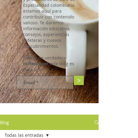
Especialidad colombiano
estamos aquí para
contribuir con contenido
valioso. Te daremos
información educativa,
consejos, experiencias
cafeteras y nuevos
descubrimientos.
Si eres un verdadero
coffee lover
este blog es
para ti.
>
Blog
Todas las entradas