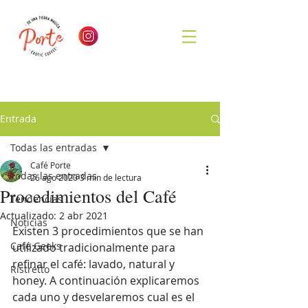
Entrada
Todas las entradas
Café Porte
Todas las entradas
26 ago 2020
3 min de lectura
Procedimientos del Café
Tendencias
Actualizado:
2 abr 2021
Noticias
Existen 3 procedimientos que se han 
Café Geeks
utilizado tradicionalmente para 
refinar el café: lavado, natural y 
Ristretto
honey. A continuación explicaremos 
cada uno y desvelaremos cual es el 