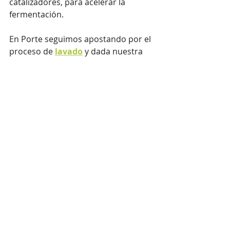
catalizadores, para acelerar la 
fermentación.
En Porte seguimos apostando por el 
proceso de 
lavado
 y dada nuestra 
preocupación por reducir nuestro 
impacto ambiental, estamos 
comprometidos entre otros muchos 
aspectos con disminuir la cantidad 
de agua a utilizar.
Síguenos en Instagram 
@porte.coffee
#castillo
#geisha
#lavado
#natural
#honey
#cafe
#cafedeespecialidad
café de especialidad
café
café porte