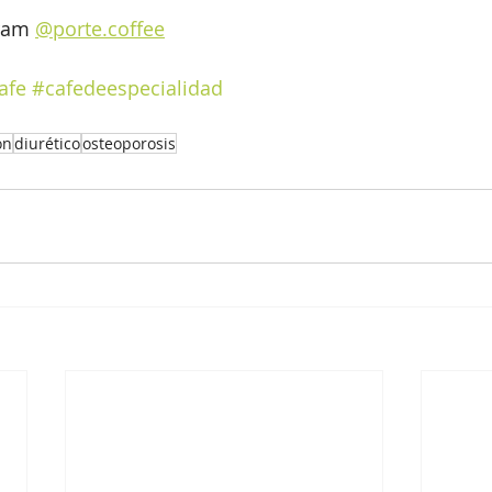
ram 
@porte.coffee
afe
#cafedeespecialidad
ón
diurético
osteoporosis