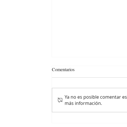
Comentarios
Ya no es posible comentar est
más información.
El café de especialidad como
regalo único y original