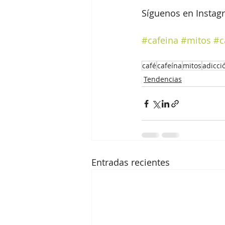
Síguenos en Instag
#cafeina
#mitos
#c
café
cafeína
mitos
adicci
Tendencias
Entradas recientes