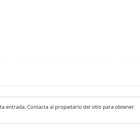
a entrada. Contacta al propietario del sitio para obtener
Las 10 profesiones con mayor
Kints
consumo de café en el trabajo
cicat