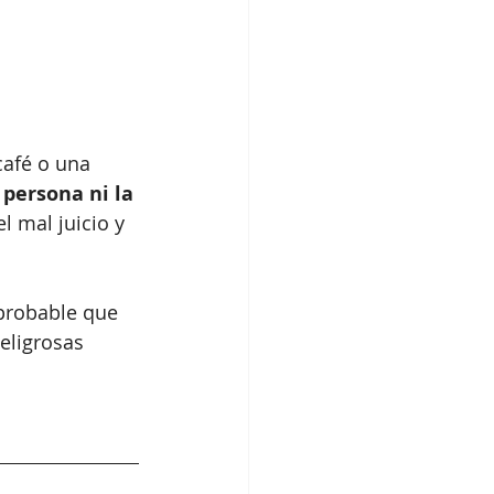
afé o una 
persona ni la 
l mal juicio y 
probable que 
eligrosas 