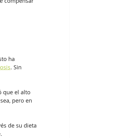
de compensar 
sto ha 
osis
. Sin 
 que el alto 
sea, pero en 
és de su dieta 
.