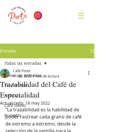
Entrada
Todas las entradas
Café Porte
Todas las entradas
11 dic 2020
7 min de lectura
Trazabilidad del Café de
Tendencias
Especialidad
Noticias
Actualizado:
18 may 2022
Café Geeks
“La trazabilidad es la habilidad de 
Ristretto
poder rastrear cada grano de café 
de extremo a extremo, desde la 
selección de la semilla para la 